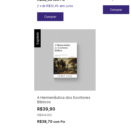
2
x
de
R$32,45
sem juros
Esgotado
A Hermenêutica dos Escritores
Bíblicos
R$39,90
R$64,90
R$38,70
com
Pix