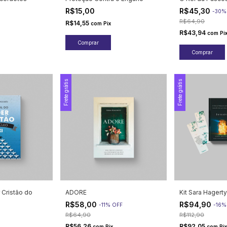
R$15,00
R$45,30
-
30
R$64,90
R$14,55
com
Pix
R$43,94
com
Pi
Frete grátis
Frete grátis
r Cristão do
ADORE
Kit Sara Hagerty
R$58,00
R$94,90
-
11
%
OFF
-
16
R$64,90
R$112,90
R$56,26
R$92,05
com
Pix
com
Pix