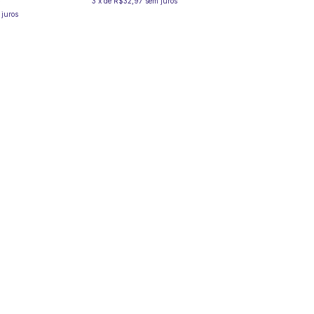
3
x
de
R$32,97
sem juros
 juros