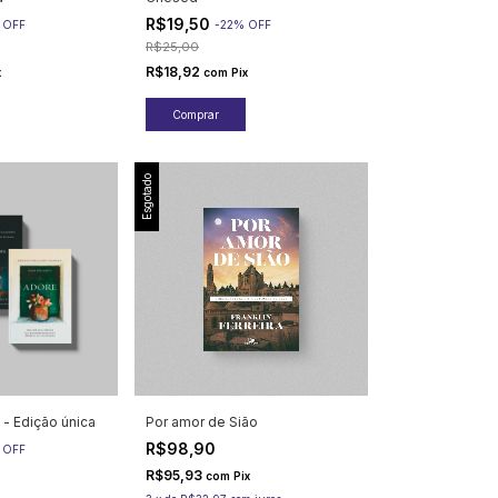
R$19,50
%
OFF
-
22
%
OFF
R$25,00
R$18,92
x
com
Pix
Esgotado
 - Edição única
Por amor de Sião
R$98,90
%
OFF
R$95,93
com
Pix