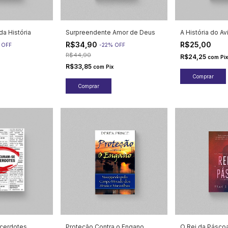
da História
Surpreendente Amor de Deus
A História do A
R$34,90
R$25,00
%
OFF
-
22
%
OFF
R$44,90
R$24,25
com
Pix
R$33,85
com
Pix
cerdotes
Proteção Contra o Engano
O Rei da Pásco