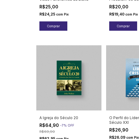
R$25,00
R$20,00
R$24,25
R$19,40
com
Pix
com
Pix
A Igreja do Século 20
O Perfil do Líde
Século XXI
R$64,90
-
7
%
OFF
R$26,90
R$69,90
R$26,09
com
Pix
R$62,95
com
Pix