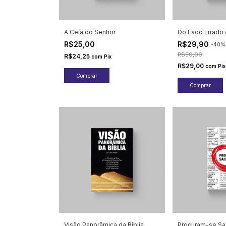
A Ceia do Senhor
Do Lado Errado 
R$25,00
R$29,90
-
40
R$50,00
R$24,25
com
Pix
R$29,00
com
Pix
Visão Panorâmica da Bíblia
Procuram-se Sa