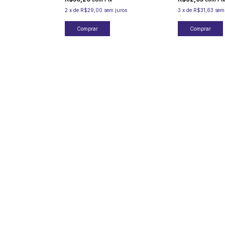
2
x
de
R$29,00
sem juros
3
x
de
R$31,63
sem