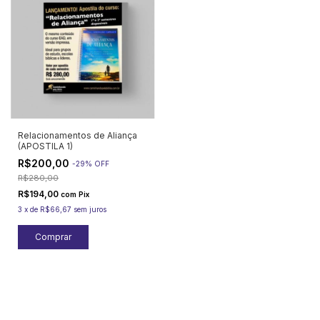
Relacionamentos de Aliança
(APOSTILA 1)
R$200,00
-
29
%
OFF
R$280,00
R$194,00
com
Pix
3
x
de
R$66,67
sem juros