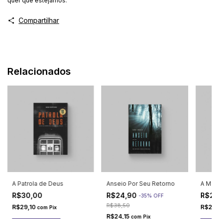
quer que estejamos.
Compartilhar
Relacionados
A Patrola de Deus
Anseio Por Seu Retorno
A Men
R$30,00
R$24,90
R$25
-
35
%
OFF
R$38,50
R$29,10
R$24
com
Pix
R$24,15
com
Pix