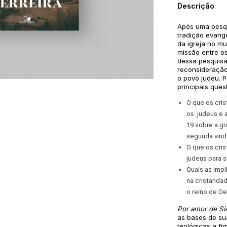
Descrição
Após uma pesqui
tradição evangé
da igreja no m
missão entre os
dessa pesquisa
reconsideração
o povo judeu. P
principais que
O que os cri
os judeus e a
19 sobre a g
segunda vind
O que os cri
judeus para 
Quais as imp
na cristandad
o reino de D
Por amor de Si
as bases de su
teológicas a fi