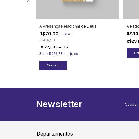
A Presença Relacional de Deus
A Patr
R$79,90
R$30
-
6
%
OFF
R$84,90
R$29,
R$77,50
com
Pix
3
x
de
R$26,63
sem juros
Newsletter
Cadastr
Departamentos