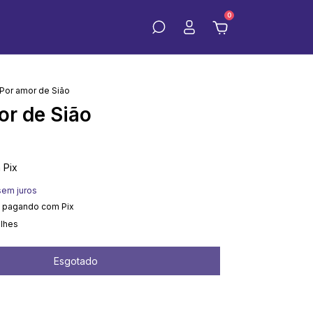
0
Por amor de Sião
or de Sião
m
Pix
sem juros
pagando com Pix
alhes