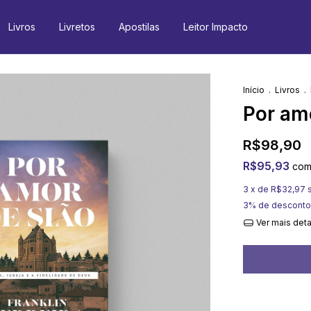
Livros
Livretos
Apostilas
Leitor Impacto
Início
.
Livros
.
Por am
R$98,90
R$95,93
co
3
x de
R$32,97
3% de desconto
Ver mais det