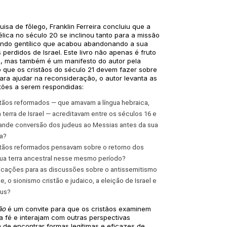
sa de fôlego, Franklin Ferreira concluiu que a
lica no século 20 se inclinou tanto para a missão
undo gentílico que acabou abandonando a sua
 perdidos de Israel. Este livro não apenas é fruto
, mas também é um manifesto do autor pela
 que os cristãos do século 21 devem fazer sobre
ara ajudar na reconsideração, o autor levanta as
stões a serem respondidas:
stãos reformados — que amavam a língua hebraica,
 terra de Israel — acreditavam entre os séculos 16 e
rande conversão dos judeus ao Messias antes da sua
a?
stãos reformados pensavam sobre o retorno dos
sua terra ancestral nesse mesmo período?
licações para as discussões sobre o antissemitismo
e, o sionismo cristão e judaico, a eleição de Israel e
eus?
ão
é um convite para que os cristãos examinem
a fé e interajam com outras perspectivas
m de encontrar formas legítimas e eficazes de