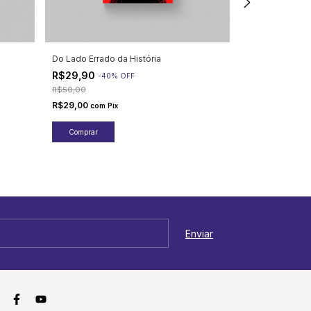
Do Lado Errado da História
Surpreendente
R$29,90
R$34,90
-
40
%
OFF
-
22
R$50,00
R$44,90
R$29,00
R$33,85
com
Pix
com
Pi