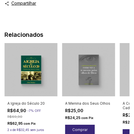
Compartilhar
Relacionados
A Igreja do Século 20
A Menina dos Seus Olhos
A Com
Cada D
R$64,90
R$25,00
-
7
%
OFF
R$27
R$69,90
R$24,25
com
Pix
R$26
R$62,95
com
Pix
2
x
de
R$32,45
sem juros