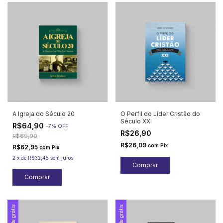
A Igreja do Século 20
O Perfil do Líder Cristão do
Século XXI
R$64,90
-
7
%
OFF
R$26,90
R$69,90
R$26,09
com
Pix
R$62,95
com
Pix
2
x
de
R$32,45
sem juros
Frete grátis
Frete grátis