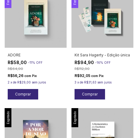
ADORE
Kit Sara Hagerty - Edição única
R$58,00
R$94,90
-
11
%
OFF
-
16
%
OFF
R$64,90
R$112,90
R$56,26
R$92,05
com
Pix
com
Pix
2
x
de
R$29,00
sem juros
3
x
de
R$31,63
sem juros
Esgotado
Esgotado