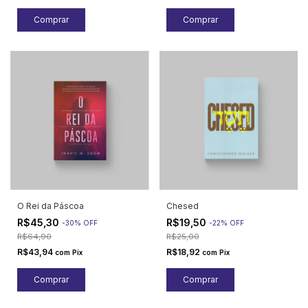
O Rei da Páscoa
Chesed
R$45,30
R$19,50
-
30
%
OFF
-
22
%
OFF
R$64,90
R$25,00
R$43,94
R$18,92
com
Pix
com
Pix