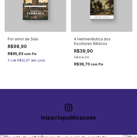
Por amor de Sião
A Hermenêutica dos
Escritores Bíblicos
R$98,90
R$39,90
R$95,93
com
Pix
R$64,90
3
x
de
R$32,97
sem juros
R$38,70
com
Pix
impactopublicacoes