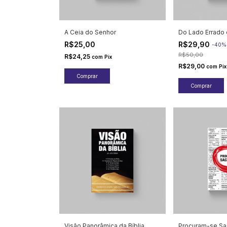
A Ceia do Senhor
Do Lado Errado 
R$25,00
R$29,90
-
40
R$50,00
R$24,25
com
Pix
R$29,00
com
Pix
Visão Panorâmica da Bíblia
Procuram-se Sa