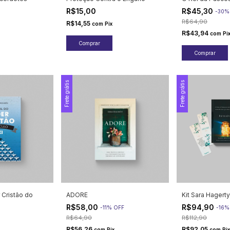
R$15,00
R$45,30
-
30
R$64,90
R$14,55
com
Pix
R$43,94
com
Pi
Frete grátis
Frete grátis
r Cristão do
ADORE
Kit Sara Hagerty
R$58,00
R$94,90
-
11
%
OFF
-
16
R$64,90
R$112,90
R$56,26
R$92,05
com
Pix
com
Pix