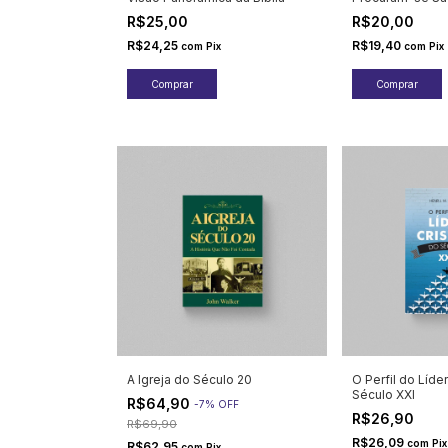
R$25,00
R$20,00
R$24,25
R$19,40
com
Pix
com
Pix
A Igreja do Século 20
O Perfil do Líde
Século XXI
R$64,90
-
7
%
OFF
R$26,90
R$69,90
R$26,09
com
Pix
R$62,95
com
Pix