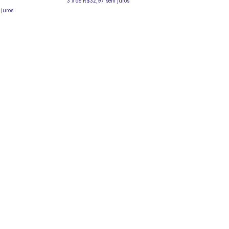
3
x
de
R$32,97
sem juros
 juros