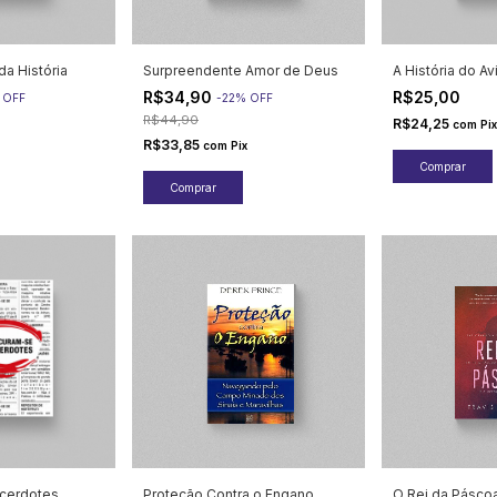
da História
Surpreendente Amor de Deus
A História do A
R$34,90
R$25,00
%
OFF
-
22
%
OFF
R$44,90
R$24,25
com
Pix
R$33,85
com
Pix
cerdotes
Proteção Contra o Engano
O Rei da Pásco