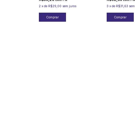
2
x
de
R$29,00
sem juros
3
x
de
R$31,63
sem