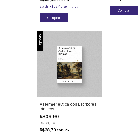
2
x
de
R$32,45
sem juros
Esgotado
A Hermenêutica dos Escritores
Bíblicos
R$39,90
R$64,90
R$38,70
com
Pix