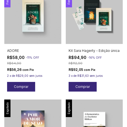
ADORE
Kit Sara Hagerty - Edição única
R$58,00
R$94,90
-
11
%
OFF
-
16
%
OFF
R$64,90
R$112,90
R$56,26
R$92,05
com
Pix
com
Pix
2
x
de
R$29,00
sem juros
3
x
de
R$31,63
sem juros
Esgotado
Esgotado