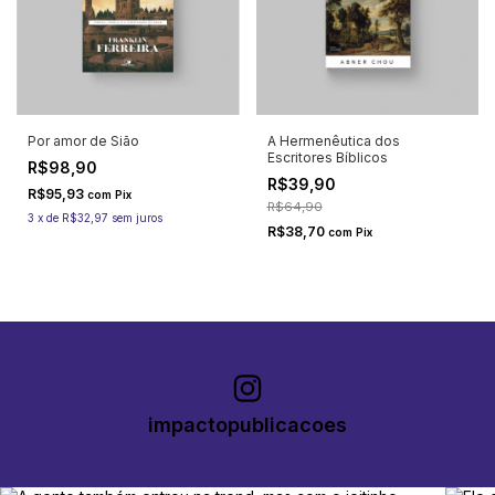
Por amor de Sião
A Hermenêutica dos
Escritores Bíblicos
R$98,90
R$39,90
R$95,93
com
Pix
R$64,90
3
x
de
R$32,97
sem juros
R$38,70
com
Pix
impactopublicacoes