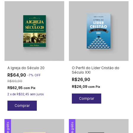
A Igreja do Século 20
O Perfil do Líder Cristão do
Século XXI
R$64,90
-
7
%
OFF
R$26,90
R$69,90
R$26,09
com
Pix
R$62,95
com
Pix
2
x
de
R$32,45
sem juros
Frete grátis
Frete grátis