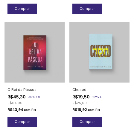
O Rei da Páscoa
Chesed
R$45,30
R$19,50
-
30
%
OFF
-
22
%
OFF
R$64,90
R$25,00
R$43,94
R$18,92
com
Pix
com
Pix