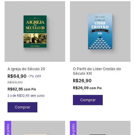
A Igreja do Século 20
O Perfil do Líder Cristão do
Século XXI
R$64,90
-
7
%
OFF
R$26,90
R$69,90
R$26,09
com
Pix
R$62,95
com
Pix
2
x
de
R$32,45
sem juros
Frete grátis
Frete grátis