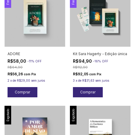
ADORE
Kit Sara Hagerty - Edição única
R$58,00
R$94,90
-
11
%
OFF
-
16
%
OFF
R$64,90
R$112,90
R$56,26
R$92,05
com
Pix
com
Pix
2
x
de
R$29,00
sem juros
3
x
de
R$31,63
sem juros
Esgotado
Esgotado