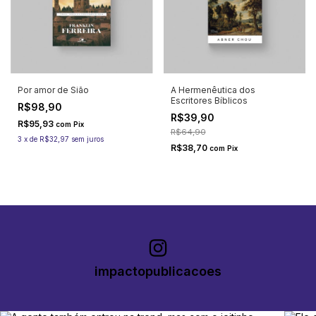
Por amor de Sião
A Hermenêutica dos
Escritores Bíblicos
R$98,90
R$39,90
R$95,93
com
Pix
R$64,90
3
x
de
R$32,97
sem juros
R$38,70
com
Pix
impactopublicacoes