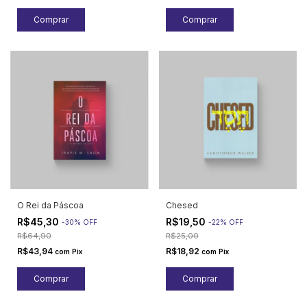
O Rei da Páscoa
Chesed
R$45,30
R$19,50
-
30
%
OFF
-
22
%
OFF
R$64,90
R$25,00
R$43,94
R$18,92
com
Pix
com
Pix