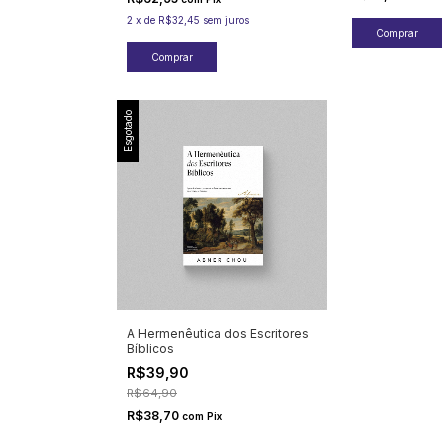
2
x
de
R$32,45
sem juros
Esgotado
A Hermenêutica dos Escritores
Bíblicos
R$39,90
R$64,90
R$38,70
com
Pix