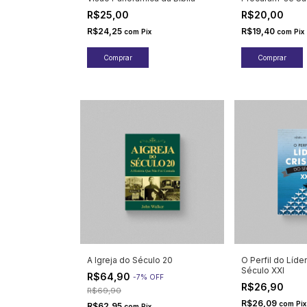
R$25,00
R$20,00
R$24,25
R$19,40
com
Pix
com
Pix
A Igreja do Século 20
O Perfil do Líde
Século XXI
R$64,90
-
7
%
OFF
R$26,90
R$69,90
R$26,09
com
Pix
R$62,95
com
Pix