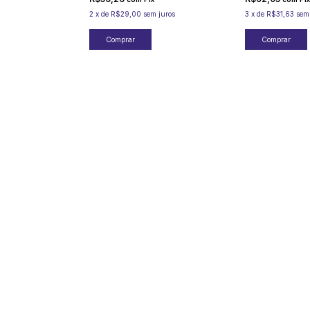
2
x
de
R$29,00
sem juros
3
x
de
R$31,63
sem