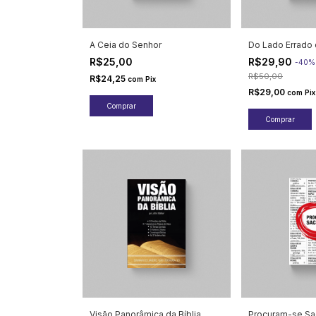
A Ceia do Senhor
Do Lado Errado 
R$25,00
R$29,90
-
40
R$50,00
R$24,25
com
Pix
R$29,00
com
Pix
Visão Panorâmica da Bíblia
Procuram-se Sa