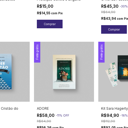
R$15,00
R$45,30
-
30
R$64,90
R$14,55
com
Pix
R$43,94
com
Pi
Frete grátis
Frete grátis
r Cristão do
ADORE
Kit Sara Hagerty
R$58,00
R$94,90
-
11
%
OFF
-
16
R$64,90
R$112,90
R$56,26
R$92,05
com
Pix
com
Pix