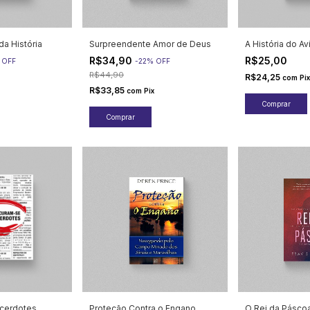
da História
Surpreendente Amor de Deus
A História do A
R$34,90
R$25,00
%
OFF
-
22
%
OFF
R$44,90
R$24,25
com
Pix
R$33,85
com
Pix
cerdotes
Proteção Contra o Engano
O Rei da Pásco