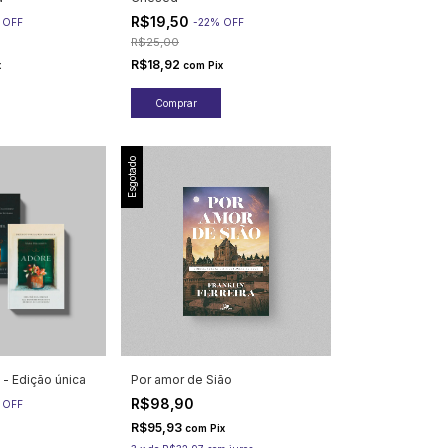
R$19,50
%
OFF
-
22
%
OFF
R$25,00
R$18,92
x
com
Pix
Esgotado
 - Edição única
Por amor de Sião
R$98,90
%
OFF
R$95,93
com
Pix