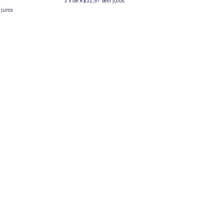
3
x
de
R$32,97
sem juros
 juros