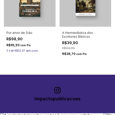
Por amor de Sião
A Hermenêutica dos
Escritores Bíblicos
R$98,90
R$39,90
R$95,93
com
Pix
R$64,90
3
x
de
R$32,97
sem juros
R$38,70
com
Pix
impactopublicacoes