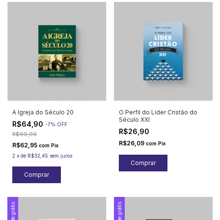
A Igreja do Século 20
O Perfil do Líder Cristão do
Século XXI
R$64,90
-
7
%
OFF
R$26,90
R$69,90
R$26,09
com
Pix
R$62,95
com
Pix
2
x
de
R$32,45
sem juros
Frete grátis
Frete grátis