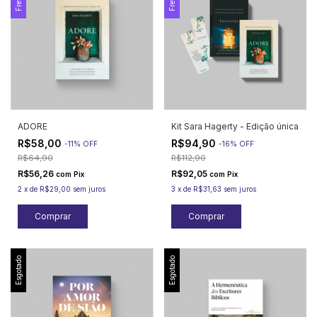
ADORE
Kit Sara Hagerty - Edição única
R$58,00
R$94,90
-
11
%
OFF
-
16
%
OFF
R$64,90
R$112,90
R$56,26
R$92,05
com
Pix
com
Pix
2
x
de
R$29,00
sem juros
3
x
de
R$31,63
sem juros
Esgotado
Esgotado