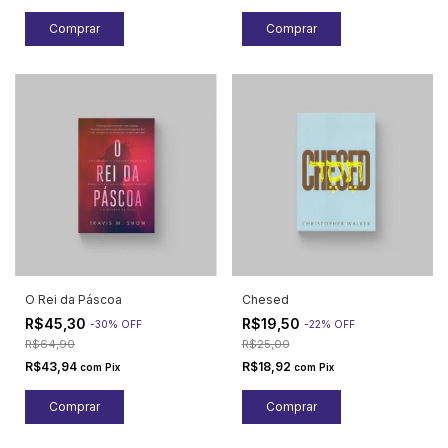
O Rei da Páscoa
Chesed
R$45,30
R$19,50
-
30
%
OFF
-
22
%
OFF
R$64,90
R$25,00
R$43,94
R$18,92
com
Pix
com
Pix