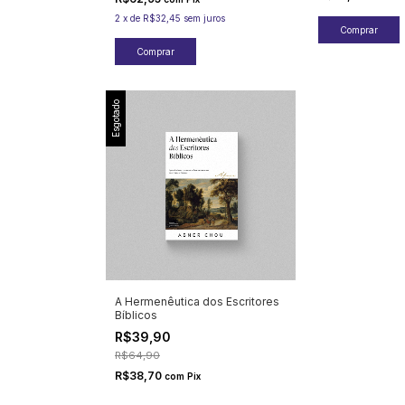
2
x
de
R$32,45
sem juros
Esgotado
A Hermenêutica dos Escritores
Bíblicos
R$39,90
R$64,90
R$38,70
com
Pix