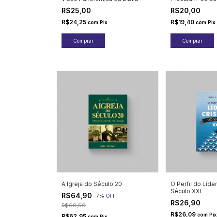
R$25,00
R$20,00
R$24,25
R$19,40
com
Pix
com
Pix
A Igreja do Século 20
O Perfil do Líde
Século XXI
R$64,90
-
7
%
OFF
R$26,90
R$69,90
R$26,09
com
Pix
R$62,95
com
Pix