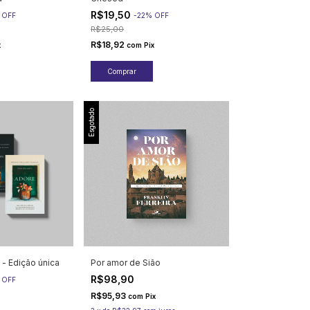
R$19,50
%
OFF
-
22
%
OFF
R$25,00
R$18,92
x
com
Pix
Esgotado
 - Edição única
Por amor de Sião
R$98,90
%
OFF
R$95,93
com
Pix