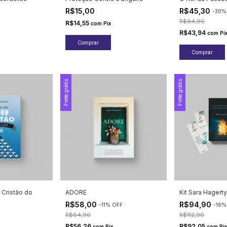
R$15,00
R$45,30
-
30
R$64,90
R$14,55
com
Pix
R$43,94
com
Pi
Frete grátis
Frete grátis
r Cristão do
ADORE
Kit Sara Hagerty
R$58,00
R$94,90
-
11
%
OFF
-
16
R$64,90
R$112,90
R$56,26
R$92,05
com
Pix
com
Pix