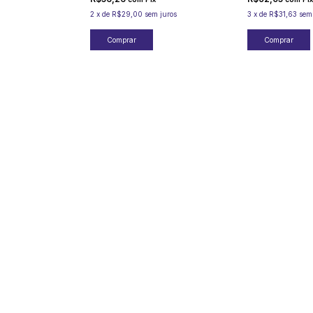
2
x
de
R$29,00
sem juros
3
x
de
R$31,63
sem