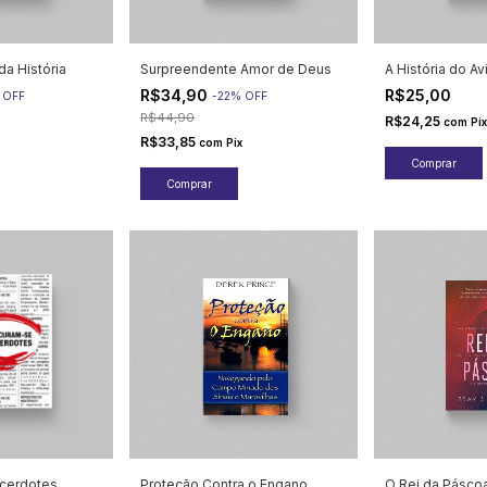
da História
Surpreendente Amor de Deus
A História do A
R$34,90
R$25,00
%
OFF
-
22
%
OFF
R$44,90
R$24,25
com
Pix
R$33,85
com
Pix
cerdotes
Proteção Contra o Engano
O Rei da Pásco