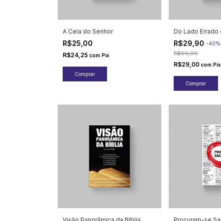
A Ceia do Senhor
Do Lado Errado 
R$25,00
R$29,90
-
40
R$50,00
R$24,25
com
Pix
R$29,00
com
Pix
Visão Panorâmica da Bíblia
Procuram-se Sa