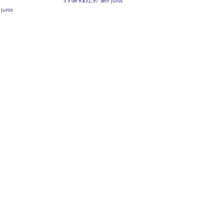
3
x
de
R$32,97
sem juros
 juros