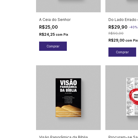
A Ceia do Senhor
Do Lado Errado 
R$25,00
R$29,90
-
40
R$50,00
R$24,25
com
Pix
R$29,00
com
Pix
Visão Panorâmica da Bíblia
Procuram-se Sa