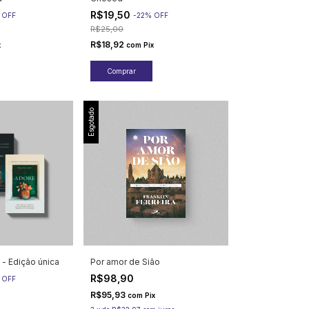
R$19,50
%
OFF
-
22
%
OFF
R$25,00
R$18,92
x
com
Pix
Esgotado
 - Edição única
Por amor de Sião
R$98,90
%
OFF
R$95,93
com
Pix