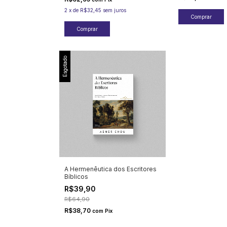
2
x
de
R$32,45
sem juros
Esgotado
A Hermenêutica dos Escritores
Bíblicos
R$39,90
R$64,90
R$38,70
com
Pix