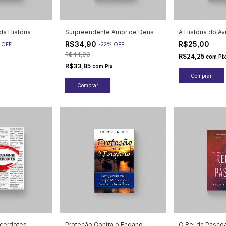
da História
Surpreendente Amor de Deus
A História do A
R$34,90
R$25,00
%
OFF
-
22
%
OFF
R$44,90
R$24,25
com
Pix
R$33,85
com
Pix
cerdotes
Proteção Contra o Engano
O Rei da Pásco