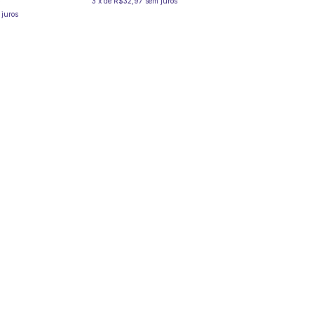
3
x
de
R$32,97
sem juros
 juros