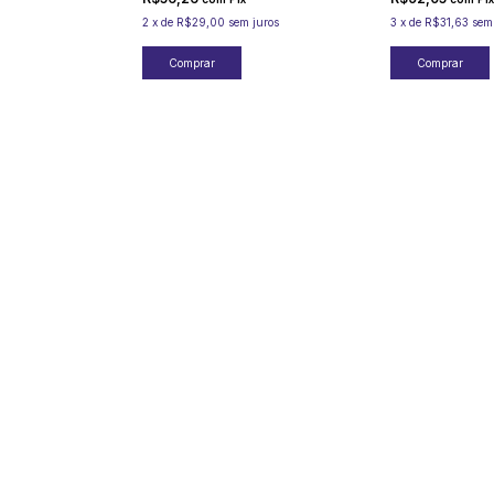
2
x
de
R$29,00
sem juros
3
x
de
R$31,63
sem