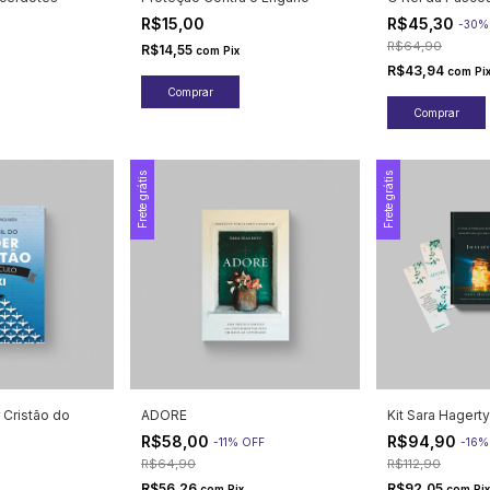
R$15,00
R$45,30
-
30
R$64,90
R$14,55
com
Pix
R$43,94
com
Pi
Frete grátis
Frete grátis
r Cristão do
ADORE
Kit Sara Hagerty
R$58,00
R$94,90
-
11
%
OFF
-
16
R$64,90
R$112,90
R$56,26
R$92,05
com
Pix
com
Pix