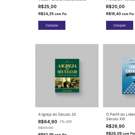
R$25,00
R$20,00
R$24,25
R$19,40
com
Pix
com
Pix
A Igreja do Século 20
O Perfil do Líde
Século XXI
R$64,90
-
7
%
OFF
R$26,90
R$69,90
R$26,09
com
Pix
R$62,95
com
Pix