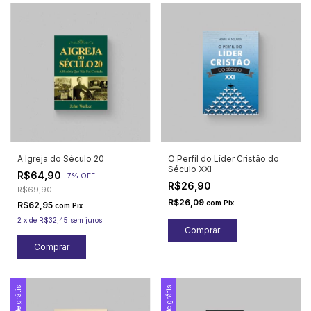
A Igreja do Século 20
O Perfil do Líder Cristão do
Século XXI
R$64,90
-
7
%
OFF
R$26,90
R$69,90
R$26,09
com
Pix
R$62,95
com
Pix
2
x
de
R$32,45
sem juros
Frete grátis
Frete grátis