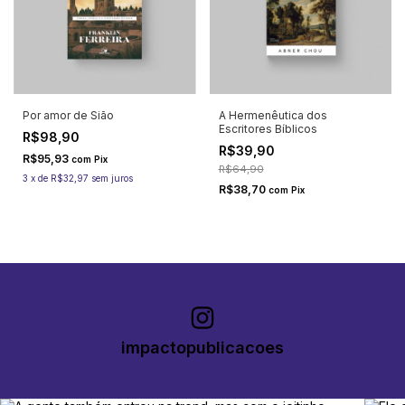
Por amor de Sião
A Hermenêutica dos
Escritores Bíblicos
R$98,90
R$39,90
R$95,93
com
Pix
R$64,90
3
x
de
R$32,97
sem juros
R$38,70
com
Pix
impactopublicacoes