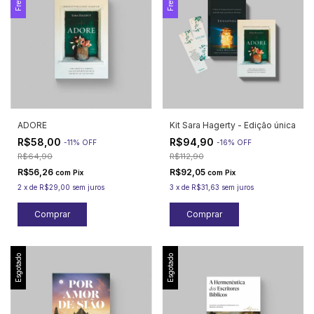
ADORE
Kit Sara Hagerty - Edição única
R$58,00
R$94,90
-
11
%
OFF
-
16
%
OFF
R$64,90
R$112,90
R$56,26
R$92,05
com
Pix
com
Pix
2
x
de
R$29,00
sem juros
3
x
de
R$31,63
sem juros
Esgotado
Esgotado