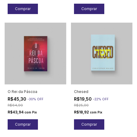
O Rei da Páscoa
Chesed
R$45,30
R$19,50
-
30
%
OFF
-
22
%
OFF
R$64,90
R$25,00
R$43,94
R$18,92
com
Pix
com
Pix