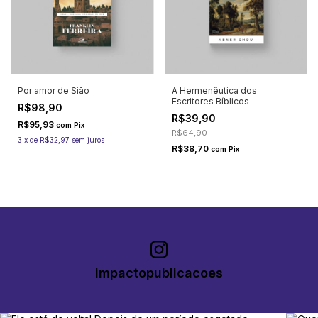
Por amor de Sião
A Hermenêutica dos
Escritores Bíblicos
R$98,90
R$39,90
R$95,93
com
Pix
R$64,90
3
x
de
R$32,97
sem juros
R$38,70
com
Pix
impactopublicacoes