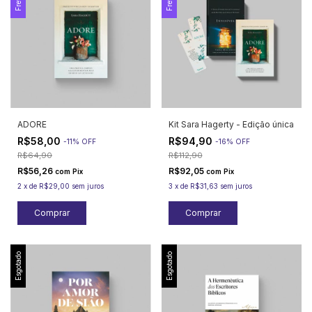
ADORE
Kit Sara Hagerty - Edição única
R$58,00
R$94,90
-
11
%
OFF
-
16
%
OFF
R$64,90
R$112,90
R$56,26
R$92,05
com
Pix
com
Pix
2
x
de
R$29,00
sem juros
3
x
de
R$31,63
sem juros
Esgotado
Esgotado