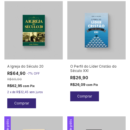
A Igreja do Século 20
O Perfil do Líder Cristão do
Século XXI
R$64,90
-
7
%
OFF
R$26,90
R$69,90
R$26,09
com
Pix
R$62,95
com
Pix
2
x
de
R$32,45
sem juros
Frete grátis
Frete grátis