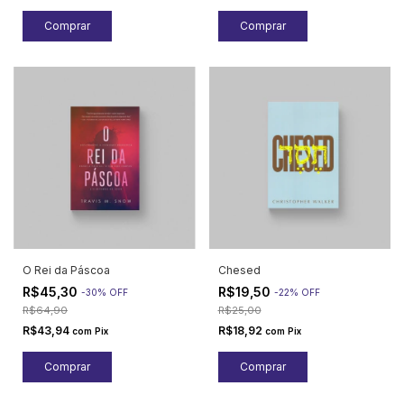
O Rei da Páscoa
Chesed
R$45,30
R$19,50
-
30
%
OFF
-
22
%
OFF
R$64,90
R$25,00
R$43,94
R$18,92
com
Pix
com
Pix