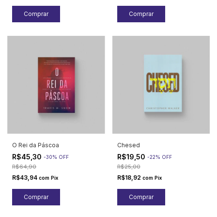
O Rei da Páscoa
Chesed
R$45,30
R$19,50
-
30
%
OFF
-
22
%
OFF
R$64,90
R$25,00
R$43,94
R$18,92
com
Pix
com
Pix