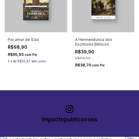
Por amor de Sião
A Hermenêutica dos
Escritores Bíblicos
R$98,90
R$39,90
R$95,93
com
Pix
R$64,90
3
x
de
R$32,97
sem juros
R$38,70
com
Pix
impactopublicacoes