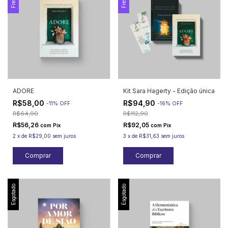
ADORE
Kit Sara Hagerty - Edição única
R$58,00
R$94,90
-
11
%
OFF
-
16
%
OFF
R$64,90
R$112,90
R$56,26
R$92,05
com
Pix
com
Pix
2
x
de
R$29,00
sem juros
3
x
de
R$31,63
sem juros
Esgotado
Esgotado