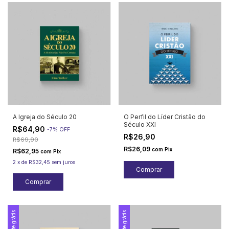
A Igreja do Século 20
O Perfil do Líder Cristão do
Século XXI
R$64,90
-
7
%
OFF
R$26,90
R$69,90
R$26,09
com
Pix
R$62,95
com
Pix
2
x
de
R$32,45
sem juros
Frete grátis
Frete grátis