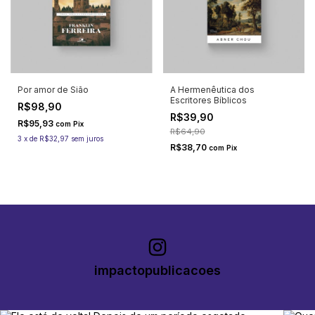
Por amor de Sião
A Hermenêutica dos
Escritores Bíblicos
R$98,90
R$39,90
R$95,93
com
Pix
R$64,90
3
x
de
R$32,97
sem juros
R$38,70
com
Pix
impactopublicacoes