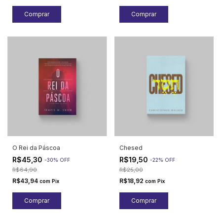
O Rei da Páscoa
Chesed
R$45,30
R$19,50
-
30
%
OFF
-
22
%
OFF
R$64,90
R$25,00
R$43,94
R$18,92
com
Pix
com
Pix