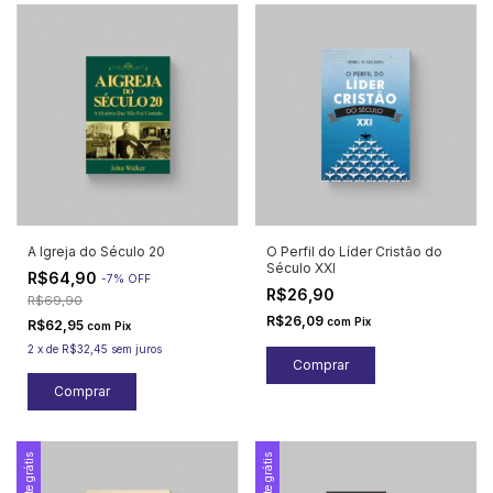
A Igreja do Século 20
O Perfil do Líder Cristão do
Século XXI
R$64,90
-
7
%
OFF
R$26,90
R$69,90
R$26,09
com
Pix
R$62,95
com
Pix
2
x
de
R$32,45
sem juros
Frete grátis
Frete grátis