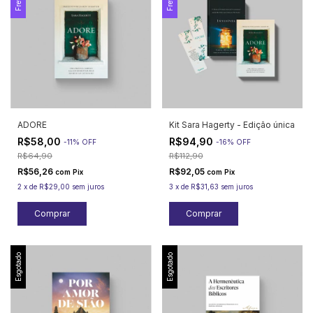
ADORE
Kit Sara Hagerty - Edição única
R$58,00
R$94,90
-
11
%
OFF
-
16
%
OFF
R$64,90
R$112,90
R$56,26
R$92,05
com
Pix
com
Pix
2
x
de
R$29,00
sem juros
3
x
de
R$31,63
sem juros
Esgotado
Esgotado