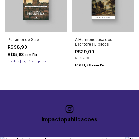
Por amor de Sião
A Hermenêutica dos
Escritores Bíblicos
R$98,90
R$39,90
R$95,93
com
Pix
R$64,90
3
x
de
R$32,97
sem juros
R$38,70
com
Pix
impactopublicacoes