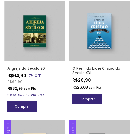
A Igreja do Século 20
O Perfil do Líder Cristão do
Século XXI
R$64,90
-
7
%
OFF
R$26,90
R$69,90
R$26,09
com
Pix
R$62,95
com
Pix
2
x
de
R$32,45
sem juros
Frete grátis
Frete grátis