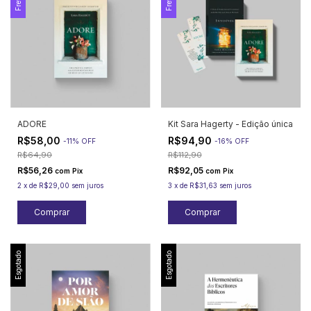
ADORE
Kit Sara Hagerty - Edição única
R$58,00
R$94,90
-
11
%
OFF
-
16
%
OFF
R$64,90
R$112,90
R$56,26
R$92,05
com
Pix
com
Pix
2
x
de
R$29,00
sem juros
3
x
de
R$31,63
sem juros
Esgotado
Esgotado