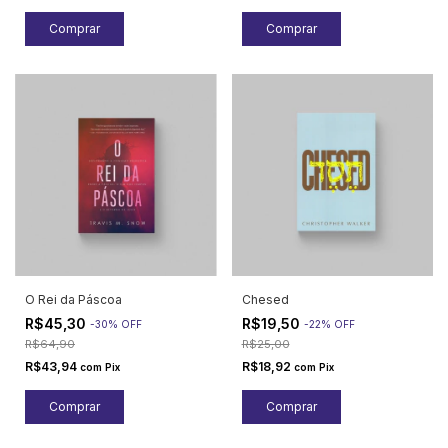
O Rei da Páscoa
Chesed
R$45,30
R$19,50
-
30
%
OFF
-
22
%
OFF
R$64,90
R$25,00
R$43,94
R$18,92
com
Pix
com
Pix