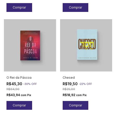
O Rei da Páscoa
Chesed
R$45,30
R$19,50
-
30
%
OFF
-
22
%
OFF
R$64,90
R$25,00
R$43,94
R$18,92
com
Pix
com
Pix