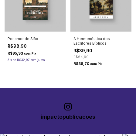
Por amor de Sião
A Hermenêutica dos
Escritores Bíblicos
R$98,90
R$39,90
R$95,93
com
Pix
R$64,90
3
x
de
R$32,97
sem juros
R$38,70
com
Pix
impactopublicacoes