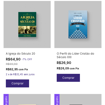
A Igreja do Século 20
O Perfil do Líder Cristão do
Século XXI
R$64,90
-
7
%
OFF
R$26,90
R$69,90
R$26,09
com
Pix
R$62,95
com
Pix
2
x
de
R$32,45
sem juros
Frete grátis
Frete grátis