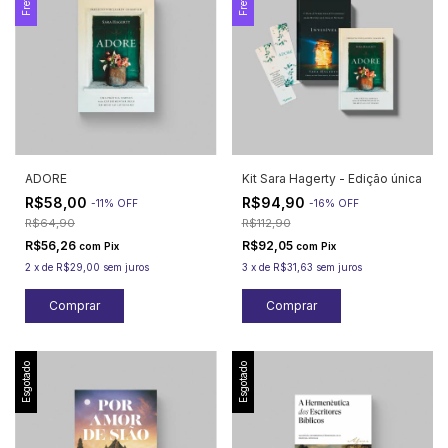
ADORE
Kit Sara Hagerty - Edição única
R$58,00
R$94,90
-
11
%
OFF
-
16
%
OFF
R$64,90
R$112,90
R$56,26
R$92,05
com
Pix
com
Pix
2
x
de
R$29,00
sem juros
3
x
de
R$31,63
sem juros
Esgotado
Esgotado