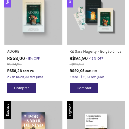
ADORE
Kit Sara Hagerty - Edição única
R$58,00
R$94,90
-
11
%
OFF
-
16
%
OFF
R$64,90
R$112,90
R$56,26
R$92,05
com
Pix
com
Pix
2
x
de
R$29,00
sem juros
3
x
de
R$31,63
sem juros
Esgotado
Esgotado