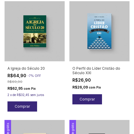
A Igreja do Século 20
O Perfil do Líder Cristão do
Século XXI
R$64,90
-
7
%
OFF
R$26,90
R$69,90
R$26,09
com
Pix
R$62,95
com
Pix
2
x
de
R$32,45
sem juros
Frete grátis
Frete grátis