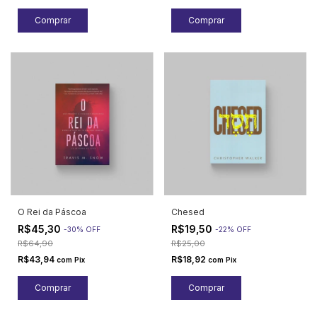
O Rei da Páscoa
Chesed
R$45,30
R$19,50
-
30
%
OFF
-
22
%
OFF
R$64,90
R$25,00
R$43,94
R$18,92
com
Pix
com
Pix