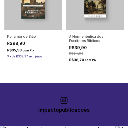
Por amor de Sião
A Hermenêutica dos
Escritores Bíblicos
R$98,90
R$39,90
R$95,93
com
Pix
R$64,90
3
x
de
R$32,97
sem juros
R$38,70
com
Pix
impactopublicacoes