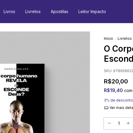
Livros
Livretos
Apostilas
Leitor Impacto
Início
.
Livretos
O Corp
Escond
SKU:
97865862
R$20,00
R$19,40
com
3% de desconto
Ver mais det