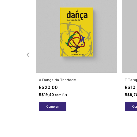
ndo com Deus
A Dança da Trindade
É Temp
R$20,00
R$10
R$19,40
R$9,7
com
Pix