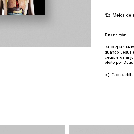
Meios de 
Descrição
Deus quer se m
quando Jesus e
céus, e os anjos
eleito por Deu
Compartilh