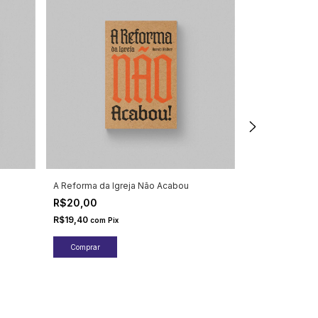
A Reforma da Igreja Não Acabou
Fundamentos Ap
Tempos - vol 1
R$20,00
R$15,00
R$19,40
com
Pix
R$14,55
com
Pix