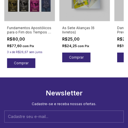
Fundamentos Apostólicos
As Sete Alianças (6
Daniel
para o Fim dos Tempos (8
livretos)
Preva
livretos)
em Or
R$80,00
R$25,00
R$20
R$77,60
R$24,25
R$19,
com
Pix
com
Pix
3
x
de
R$26,67
sem juros
Newsletter
Cadastre-se e receba nossas ofertas.