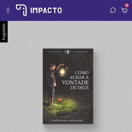
0
Esgotado