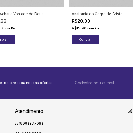
Achar a Vontade de Deus
Anatomia do Corpo de Cristo
,00
R$20,00
40
R$19,40
com
Pix
com
Pix
e-se e receba nossas ofertas.
Atendimento
5519992877062