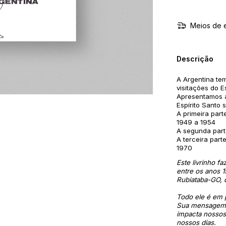
Meios de 
Descrição
A Argentina te
visitações do 
Apresentamos a
Espírito Santo 
A primeira par
1949 a 1954
A segunda part
A terceira par
1970
Este livrinho f
entre os anos 1
Rubiataba-GO, d
Todo ele é em p
Sua mensagem (
impacta nossos
nossos dias.