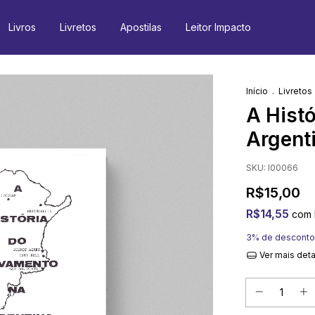
Livros
Livretos
Apostilas
Leitor Impacto
Início
.
Livretos
A Hist
Argent
SKU:
I00066
R$15,00
R$14,55
com
3% de desconto
Ver mais det