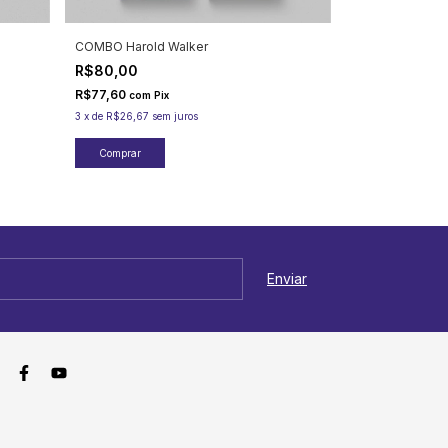
COMBO Harold Walker
Daniel Nash - 
em Oração
R$80,00
R$20,00
R$77,60
com
Pix
R$19,40
com
Pix
3
x
de
R$26,67
sem juros