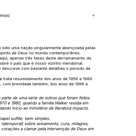
envio
m sido uma nação singularmente abençoada pelas
Espírito de Deus no mundo contemporâneo.
qui, apenas três fases deste derramamento do
sobre o país que é nosso vizinho meridional.
te descreve com bastante detalhes o período de
e trata resumidamente dos anos de 1956 a 1960
te, com brevidade também, dos anos de 1966 a
az parte de uma série de outros que foram feitos
970 e 1980, quando a família Walker residia em
ando início ao ministério de literatura Impacto.
apel sulfite, bem simples.
atemporal) sobre avivamento, cura, milagres,
 corações a clamar pela intervenção de Deus em