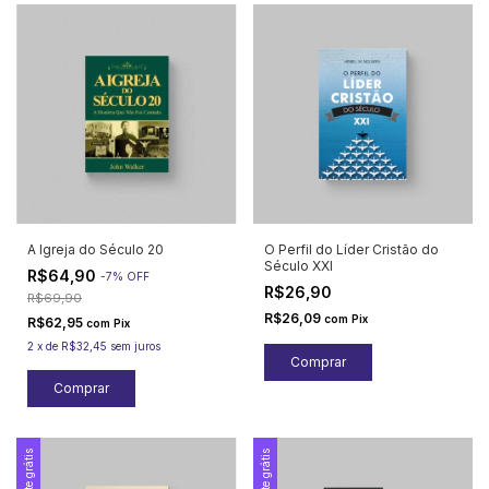
A Igreja do Século 20
O Perfil do Líder Cristão do
Século XXI
R$64,90
-
7
%
OFF
R$26,90
R$69,90
R$26,09
com
Pix
R$62,95
com
Pix
2
x
de
R$32,45
sem juros
Frete grátis
Frete grátis