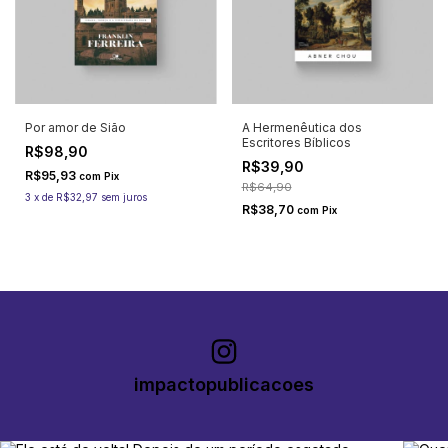
Por amor de Sião
A Hermenêutica dos
Escritores Bíblicos
R$98,90
R$39,90
R$95,93
com
Pix
R$64,90
3
x
de
R$32,97
sem juros
R$38,70
com
Pix
impactopublicacoes