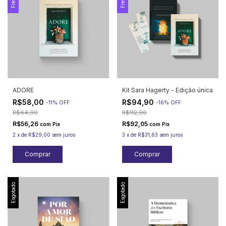
ADORE
Kit Sara Hagerty - Edição única
R$58,00
R$94,90
-
11
%
OFF
-
16
%
OFF
R$64,90
R$112,90
R$56,26
R$92,05
com
Pix
com
Pix
2
x
de
R$29,00
sem juros
3
x
de
R$31,63
sem juros
Esgotado
Esgotado