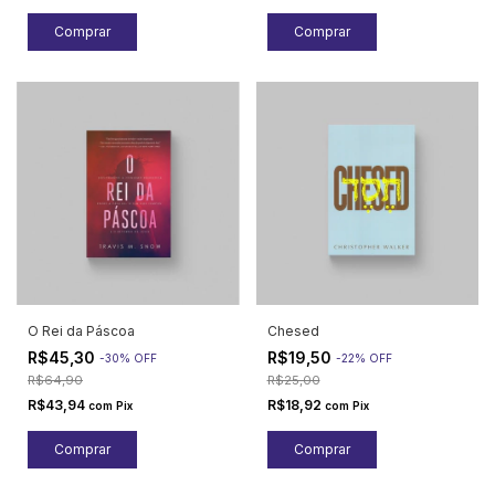
O Rei da Páscoa
Chesed
R$45,30
R$19,50
-
30
%
OFF
-
22
%
OFF
R$64,90
R$25,00
R$43,94
R$18,92
com
Pix
com
Pix