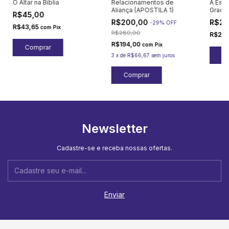
O Altar na Bíblia
Relacionamentos de
A Essê
Aliança (APOSTILA 1)
Graça
R$45,00
R$200,00
R$25
-
29
%
OFF
R$43,65
com
Pix
R$280,00
R$24
R$194,00
com
Pix
3
x
de
R$66,67
sem juros
Newsletter
Cadastre-se e receba nossas ofertas.