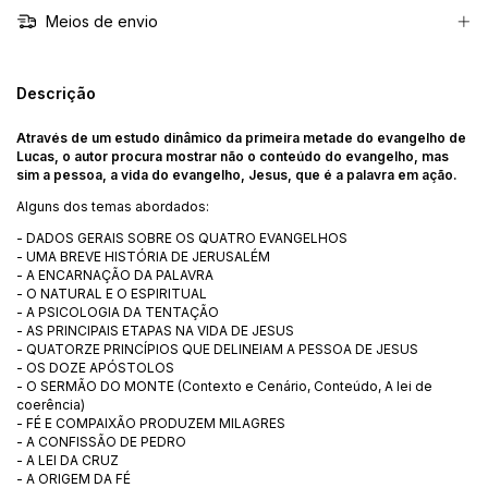
Meios de envio
Descrição
Através de um estudo dinâmico da primeira metade do evangelho de
Lucas, o autor procura mostrar não o conteúdo do evangelho, mas
sim a pessoa, a vida do evangelho, Jesus, que é a palavra em ação.
Alguns dos temas abordados:
- DADOS GERAIS SOBRE OS QUATRO EVANGELHOS
- UMA BREVE HISTÓRIA DE JERUSALÉM
- A ENCARNAÇÃO DA PALAVRA
- O NATURAL E O ESPIRITUAL
- A PSICOLOGIA DA TENTAÇÃO
- AS PRINCIPAIS ETAPAS NA VIDA DE JESUS
- QUATORZE PRINCÍPIOS QUE DELINEIAM A PESSOA DE JESUS
- OS DOZE APÓSTOLOS
- O SERMÃO DO MONTE (Contexto e Cenário, Conteúdo, A lei de
coerência)
- FÉ E COMPAIXÃO PRODUZEM MILAGRES
- A CONFISSÃO DE PEDRO
- A LEI DA CRUZ
- A ORIGEM DA FÉ