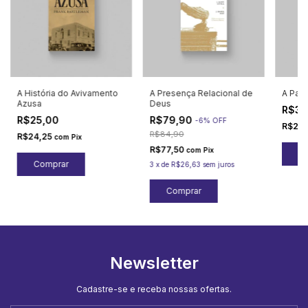
A História do Avivamento
A Presença Relacional de
A Patr
Azusa
Deus
R$30
R$25,00
R$79,90
-
6
%
OFF
R$29,
R$84,90
R$24,25
com
Pix
R$77,50
com
Pix
3
x
de
R$26,63
sem juros
Newsletter
Cadastre-se e receba nossas ofertas.