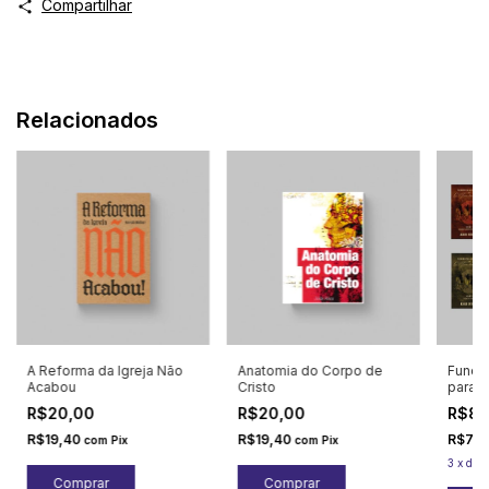
Compartilhar
Relacionados
A Reforma da Igreja Não
Anatomia do Corpo de
Funda
Acabou
Cristo
para 
livreto
R$20,00
R$20,00
R$8
R$19,40
R$19,40
R$77
com
Pix
com
Pix
3
x
de
R