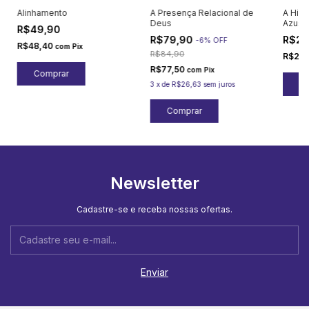
Alinhamento
A Presença Relacional de
A Hist
Deus
Azusa
R$49,90
R$79,90
R$25
-
6
%
OFF
R$48,40
com
Pix
R$84,90
R$24
R$77,50
com
Pix
3
x
de
R$26,63
sem juros
Newsletter
Cadastre-se e receba nossas ofertas.