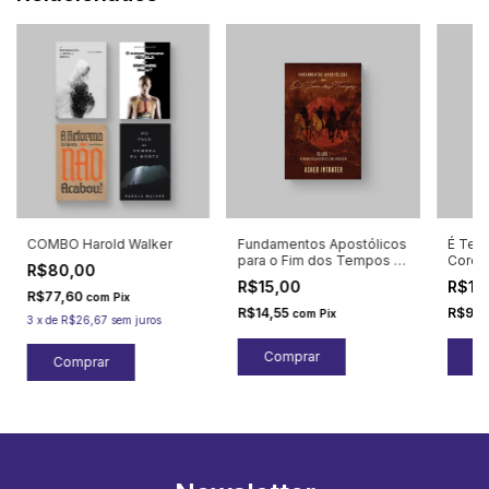
COMBO Harold Walker
Fundamentos Apostólicos
É Tem
para o Fim dos Tempos -
Coroa
R$80,00
vol 1
R$15,00
R$10
R$77,60
com
Pix
R$14,55
R$9,
com
Pix
3
x
de
R$26,67
sem juros