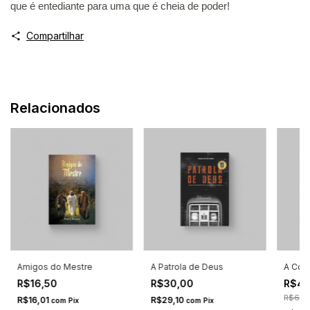
que é entediante para uma que é cheia de poder!
Compartilhar
Relacionados
Amigos do Mestre
A Patrola de Deus
A Cont
R$16,50
R$30,00
R$4
R$69,
R$16,01
R$29,10
com
Pix
com
Pix