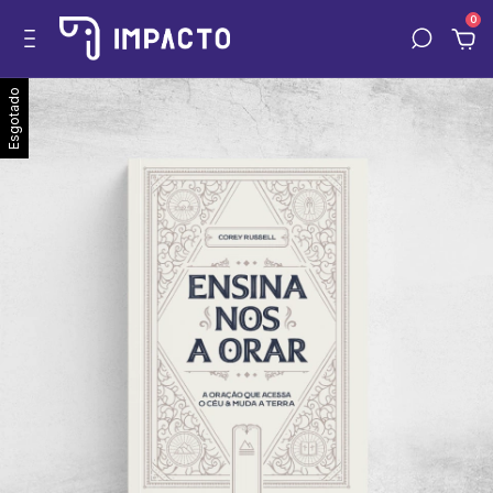
0
Esgotado