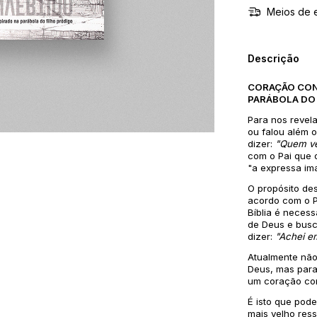
Meios de 
Descrição
CORAÇÃO CON
PARÁBOLA DO
Para nos revela
ou falou além 
dizer:
"Quem vê
com o Pai que 
"a expressa im
O propósito de
acordo com o P
Bíblia é neces
de Deus e busc
dizer:
"Achei e
Atualmente não
Deus, mas para
um coração co
É isto que pod
mais velho ress