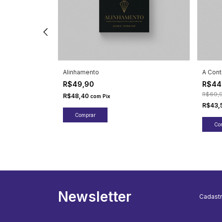
Alinhamento
A Cont
R$49,90
R$44
R$69,
R$48,40
com
Pix
R$43,
Newsletter
Cadastr