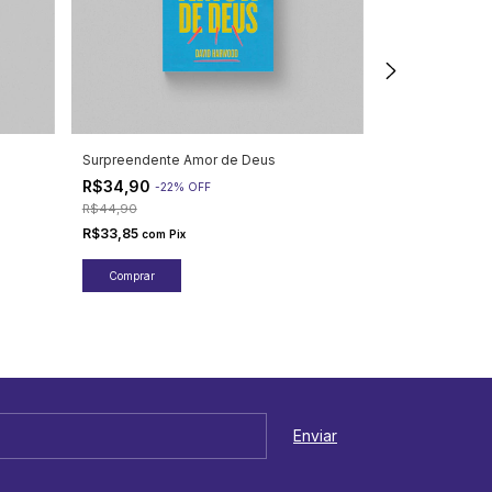
Surpreendente Amor de Deus
Do Lado Errado 
R$34,90
R$29,90
-
22
%
OFF
-
40
R$44,90
R$50,00
R$33,85
R$29,00
com
Pix
com
Pi