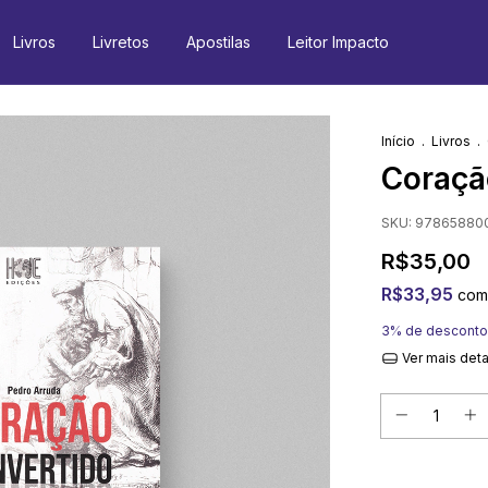
Livros
Livretos
Apostilas
Leitor Impacto
Início
.
Livros
.
Coraçã
SKU:
97865880
R$35,00
R$33,95
com
3% de desconto
Ver mais det