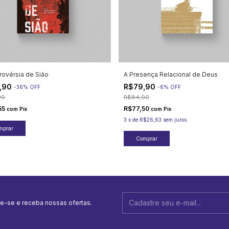
rovérsia de Sião
A Presença Relacional de Deus
,90
R$79,90
-
36
%
OFF
-
6
%
OFF
90
R$84,90
55
R$77,50
com
Pix
com
Pix
3
x
de
R$26,63
sem juros
e-se e receba nossas ofertas.