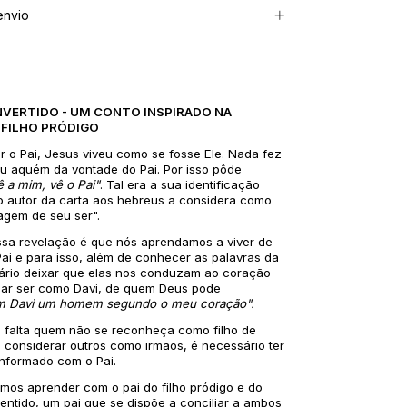
envio
VERTIDO - UM CONTO INSPIRADO NA
 FILHO PRÓDIGO
r o Pai, Jesus viveu como se fosse Ele. Nada fez
ou aquém da vontade do Pai. Por isso pôde
 a mim, vê o Pai"
. Tal era a sua identificação
o autor da carta aos hebreus a considera como
agem de seu ser".
ssa revelação é que nós aprendamos a viver de
ai e para isso, além de conhecer as palavras da
sário deixar que elas nos conduzam ao coração
ar ser como Davi, de quem Deus pode
m Davi um homem segundo o meu coração".
 falta quem não se reconheça como filho de
 considerar outros como irmãos, é necessário ter
nformado com o Pai.
emos aprender com o pai do filho pródigo e do
entido, um pai que se dispõe a conciliar a ambos