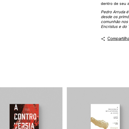
dentro de seu 
Pedro Arruda é 
desde os primó
comunhão nos l
Encristus
e do
Compartilh