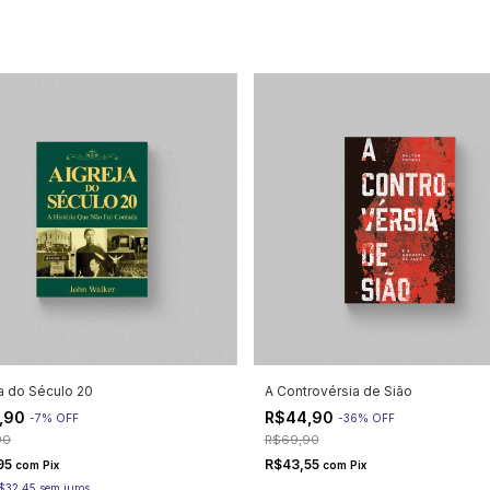
ja do Século 20
A Controvérsia de Sião
,90
R$44,90
-
7
%
OFF
-
36
%
OFF
90
R$69,90
95
R$43,55
com
Pix
com
Pix
$32,45
sem juros