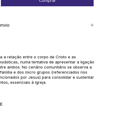
envio
da a relação entre o corpo de Cristo e as
lesiásticas, numa tentativa de apresentar a ligação
ntre ambos. No cenário comunitário se observa a
família e dos micro grupos (referenciados nos
encionados por Jesus) para consolidar e sustentar
tos, essenciais à Igreja.
ar