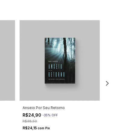
Anseio Por Seu Retorno
Surpreendente
R$24,90
R$34,90
-
35
%
OFF
-
22
R$38,50
R$44,90
R$24,15
R$33,85
com
Pix
com
Pi