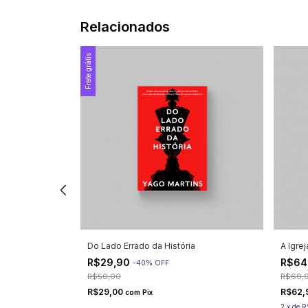
Relacionados
Frete grátis
Do Lado Errado da História
A Igre
R$29,90
R$64
-
40
%
OFF
R$50,00
R$69,
R$29,00
R$62,
com
Pix
2
x
de
R