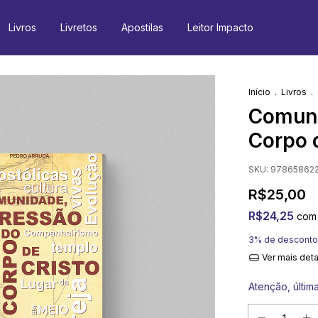
Livros
Livretos
Apostilas
Leitor Impacto
Início
.
Livros
.
Comuni
Corpo 
SKU:
97865862
R$25,00
R$24,25
com
3% de desconto
Ver mais det
Atenção, últim