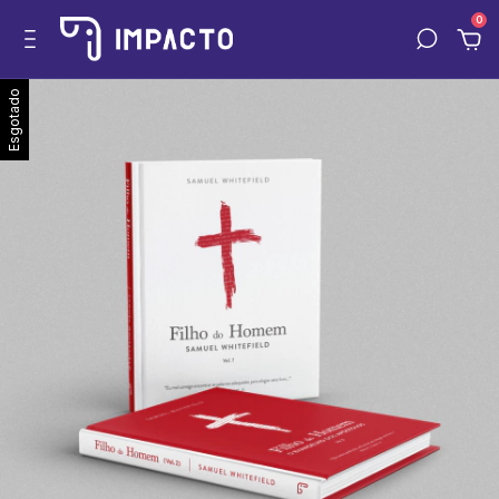
0
Esgotado