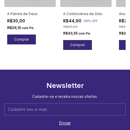
A Patrola de Deus
A Controvérsia de Sião
Ansei
R$30,00
R$44,90
R$24
-
36
%
OFF
R$69,90
R$38,
R$29,10
com
Pix
R$43,55
R$24,
com
Pix
Newsletter
Cadastre-se e receba nossas ofertas.