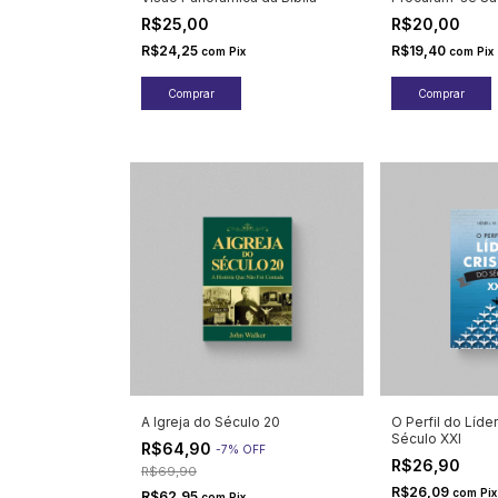
R$25,00
R$20,00
R$24,25
R$19,40
com
Pix
com
Pix
A Igreja do Século 20
O Perfil do Líde
Século XXI
R$64,90
-
7
%
OFF
R$26,90
R$69,90
R$26,09
com
Pix
R$62,95
com
Pix