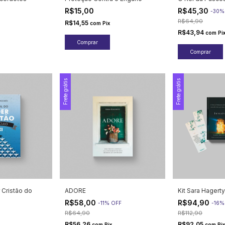
R$15,00
R$45,30
-
30
R$64,90
R$14,55
com
Pix
R$43,94
com
Pi
Frete grátis
Frete grátis
r Cristão do
ADORE
Kit Sara Hagerty
R$58,00
R$94,90
-
11
%
OFF
-
16
R$64,90
R$112,90
R$56,26
R$92,05
com
Pix
com
Pix