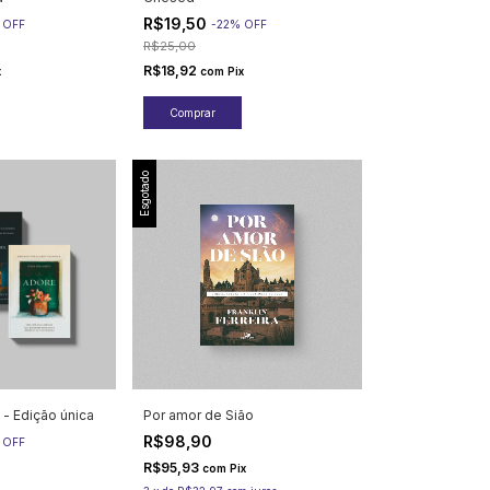
R$19,50
%
OFF
-
22
%
OFF
R$25,00
R$18,92
x
com
Pix
Esgotado
 - Edição única
Por amor de Sião
R$98,90
%
OFF
R$95,93
com
Pix