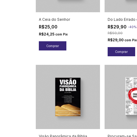
A Ceia do Senhor
Do Lado Errado 
R$25,00
R$29,90
-
40
R$50,00
R$24,25
com
Pix
R$29,00
com
Pix
Visão Panorâmica da Bíblia
Procuram-se Sa