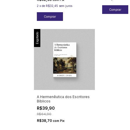
2
x
de
R$32,45
sem juros
Esgotado
A Hermenêutica dos Escritores
Bíblicos
R$39,90
R$64,90
R$38,70
com
Pix