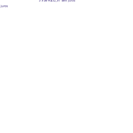
3
x
de
R$32,97
sem juros
 juros