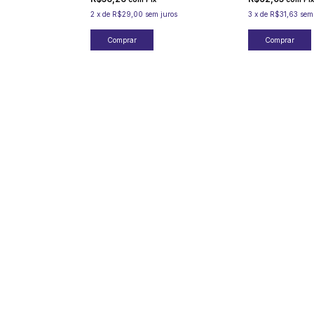
2
x
de
R$29,00
sem juros
3
x
de
R$31,63
sem