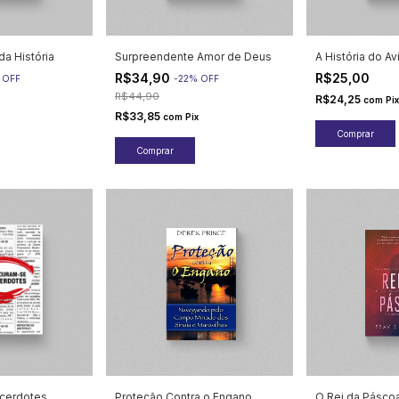
da História
Surpreendente Amor de Deus
A História do A
R$34,90
R$25,00
%
OFF
-
22
%
OFF
R$44,90
R$24,25
com
Pix
R$33,85
com
Pix
cerdotes
Proteção Contra o Engano
O Rei da Pásco