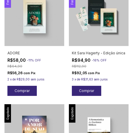
ADORE
Kit Sara Hagerty - Edição única
R$58,00
R$94,90
-
11
%
OFF
-
16
%
OFF
R$64,90
R$112,90
R$56,26
R$92,05
com
Pix
com
Pix
2
x
de
R$29,00
sem juros
3
x
de
R$31,63
sem juros
Esgotado
Esgotado