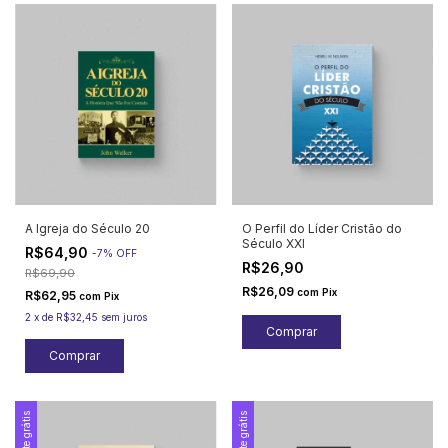
A Igreja do Século 20
O Perfil do Líder Cristão do
Século XXI
R$64,90
-
7
%
OFF
R$26,90
R$69,90
R$26,09
com
Pix
R$62,95
com
Pix
2
x
de
R$32,45
sem juros
Frete grátis
Frete grátis