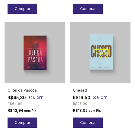
O Rei da Páscoa
Chesed
R$45,30
R$19,50
-
30
%
OFF
-
22
%
OFF
R$64,90
R$25,00
R$43,94
R$18,92
com
Pix
com
Pix