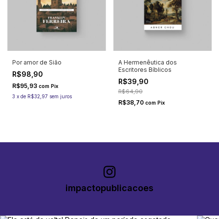
Por amor de Sião
A Hermenêutica dos
Escritores Bíblicos
R$98,90
R$39,90
R$95,93
com
Pix
R$64,90
3
x
de
R$32,97
sem juros
R$38,70
com
Pix
impactopublicacoes