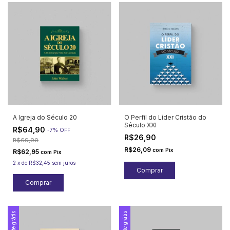
A Igreja do Século 20
O Perfil do Líder Cristão do
Século XXI
R$64,90
-
7
%
OFF
R$26,90
R$69,90
R$26,09
com
Pix
R$62,95
com
Pix
2
x
de
R$32,45
sem juros
Frete grátis
Frete grátis