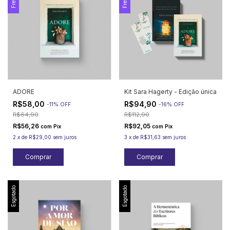
ADORE
Kit Sara Hagerty - Edição única
R$58,00
R$94,90
-
11
%
OFF
-
16
%
OFF
R$64,90
R$112,90
R$56,26
R$92,05
com
Pix
com
Pix
2
x
de
R$29,00
sem juros
3
x
de
R$31,63
sem juros
Esgotado
Esgotado