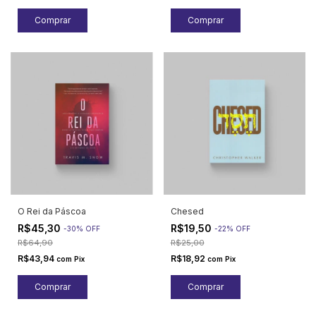
O Rei da Páscoa
Chesed
R$45,30
R$19,50
-
30
%
OFF
-
22
%
OFF
R$64,90
R$25,00
R$43,94
R$18,92
com
Pix
com
Pix