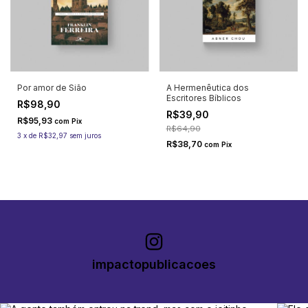
Por amor de Sião
A Hermenêutica dos
Escritores Bíblicos
R$98,90
R$39,90
R$95,93
com
Pix
R$64,90
3
x
de
R$32,97
sem juros
R$38,70
com
Pix
impactopublicacoes