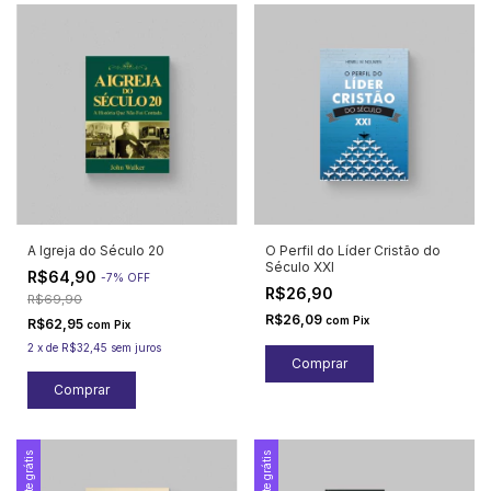
A Igreja do Século 20
O Perfil do Líder Cristão do
Século XXI
R$64,90
-
7
%
OFF
R$26,90
R$69,90
R$26,09
com
Pix
R$62,95
com
Pix
2
x
de
R$32,45
sem juros
Frete grátis
Frete grátis