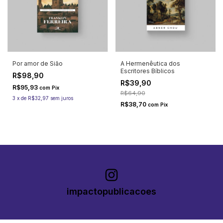
Por amor de Sião
A Hermenêutica dos
Escritores Bíblicos
R$98,90
R$39,90
R$95,93
com
Pix
R$64,90
3
x
de
R$32,97
sem juros
R$38,70
com
Pix
impactopublicacoes