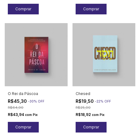
O Rei da Páscoa
Chesed
R$45,30
R$19,50
-
30
%
OFF
-
22
%
OFF
R$64,90
R$25,00
R$43,94
R$18,92
com
Pix
com
Pix