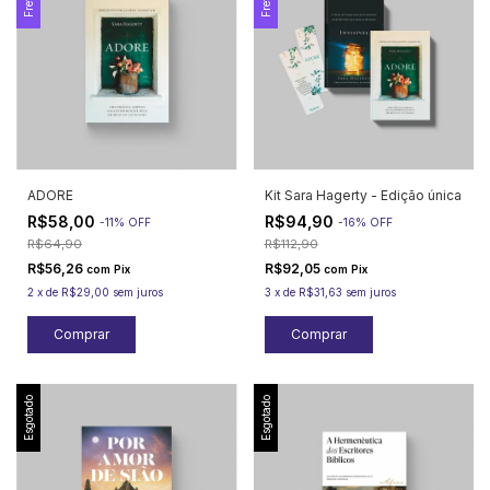
ADORE
Kit Sara Hagerty - Edição única
R$58,00
R$94,90
-
11
%
OFF
-
16
%
OFF
R$64,90
R$112,90
R$56,26
R$92,05
com
Pix
com
Pix
2
x
de
R$29,00
sem juros
3
x
de
R$31,63
sem juros
Esgotado
Esgotado