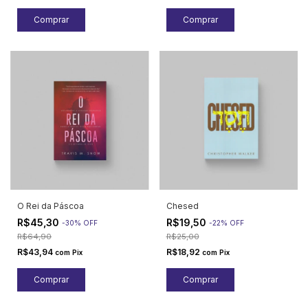
O Rei da Páscoa
Chesed
R$45,30
R$19,50
-
30
%
OFF
-
22
%
OFF
R$64,90
R$25,00
R$43,94
R$18,92
com
Pix
com
Pix