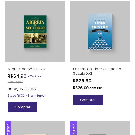
A Igreja do Século 20
O Perfil do Líder Cristão do
Século XXI
R$64,90
-
7
%
OFF
R$26,90
R$69,90
R$26,09
com
Pix
R$62,95
com
Pix
2
x
de
R$32,45
sem juros
Frete grátis
Frete grátis