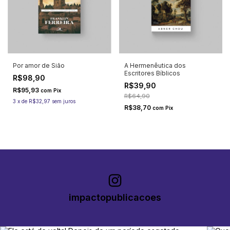
Por amor de Sião
A Hermenêutica dos
Escritores Bíblicos
R$98,90
R$39,90
R$95,93
com
Pix
R$64,90
3
x
de
R$32,97
sem juros
R$38,70
com
Pix
impactopublicacoes