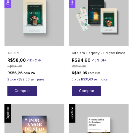
ADORE
Kit Sara Hagerty - Edição única
R$58,00
R$94,90
-
11
%
OFF
-
16
%
OFF
R$64,90
R$112,90
R$56,26
R$92,05
com
Pix
com
Pix
2
x
de
R$29,00
sem juros
3
x
de
R$31,63
sem juros
Esgotado
Esgotado