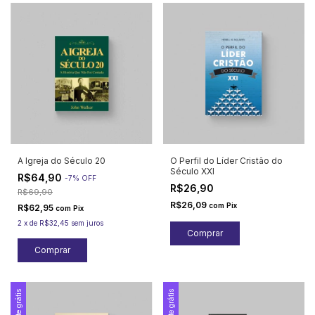
A Igreja do Século 20
O Perfil do Líder Cristão do
Século XXI
R$64,90
-
7
%
OFF
R$26,90
R$69,90
R$26,09
com
Pix
R$62,95
com
Pix
2
x
de
R$32,45
sem juros
Frete grátis
Frete grátis