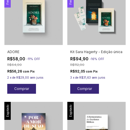
ADORE
Kit Sara Hagerty - Edição única
R$58,00
R$94,90
-
11
%
OFF
-
16
%
OFF
R$64,90
R$112,90
R$56,26
R$92,05
com
Pix
com
Pix
2
x
de
R$29,00
sem juros
3
x
de
R$31,63
sem juros
Esgotado
Esgotado