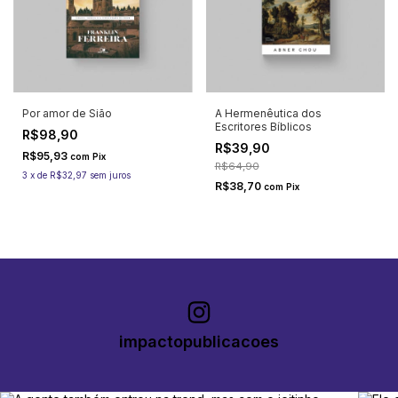
Por amor de Sião
A Hermenêutica dos
Escritores Bíblicos
R$98,90
R$39,90
R$95,93
com
Pix
R$64,90
3
x
de
R$32,97
sem juros
R$38,70
com
Pix
impactopublicacoes