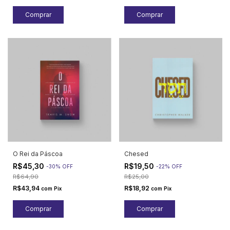
O Rei da Páscoa
Chesed
R$45,30
R$19,50
-
30
%
OFF
-
22
%
OFF
R$64,90
R$25,00
R$43,94
R$18,92
com
Pix
com
Pix