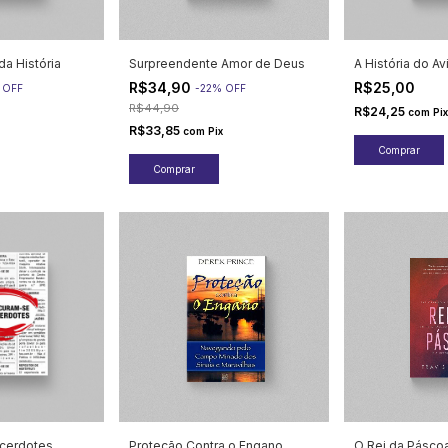
da História
Surpreendente Amor de Deus
A História do A
R$34,90
R$25,00
%
OFF
-
22
%
OFF
R$44,90
R$24,25
com
Pix
R$33,85
com
Pix
cerdotes
Proteção Contra o Engano
O Rei da Pásco