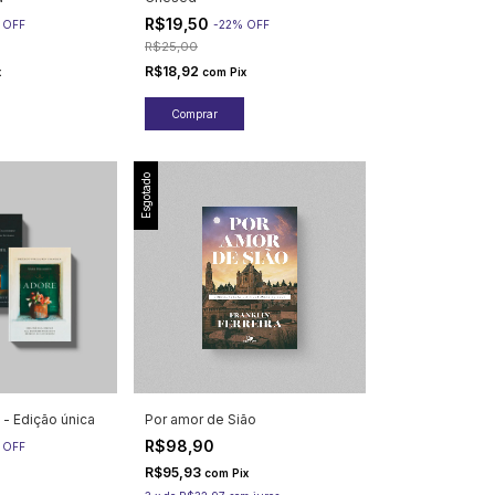
R$19,50
%
OFF
-
22
%
OFF
R$25,00
R$18,92
x
com
Pix
Esgotado
 - Edição única
Por amor de Sião
R$98,90
%
OFF
R$95,93
com
Pix