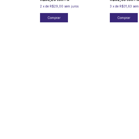
2
x
de
R$29,00
sem juros
3
x
de
R$31,63
sem