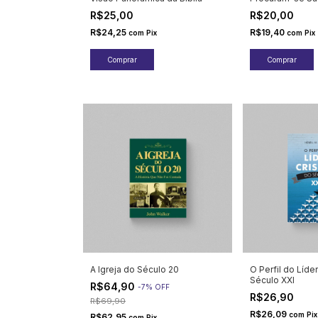
R$25,00
R$20,00
R$24,25
R$19,40
com
Pix
com
Pix
A Igreja do Século 20
O Perfil do Líde
Século XXI
R$64,90
-
7
%
OFF
R$26,90
R$69,90
R$26,09
com
Pix
R$62,95
com
Pix