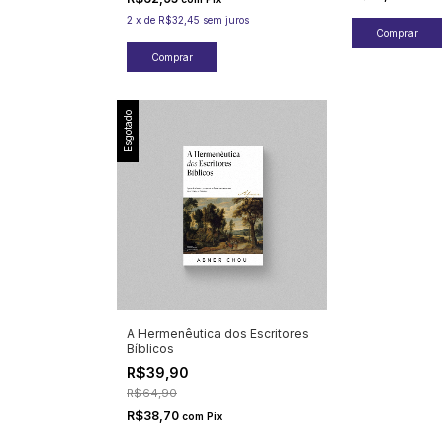
2
x
de
R$32,45
sem juros
Esgotado
A Hermenêutica dos Escritores
Bíblicos
R$39,90
R$64,90
R$38,70
com
Pix