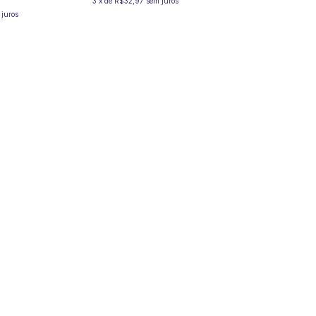
3
x
de
R$32,97
sem juros
 juros