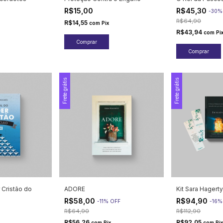
R$15,00
R$45,30
-
30
R$64,90
R$14,55
com
Pix
R$43,94
com
Pi
Frete grátis
Frete grátis
r Cristão do
ADORE
Kit Sara Hagerty
R$58,00
R$94,90
-
11
%
OFF
-
16
R$64,90
R$112,90
R$56,26
R$92,05
com
Pix
com
Pix