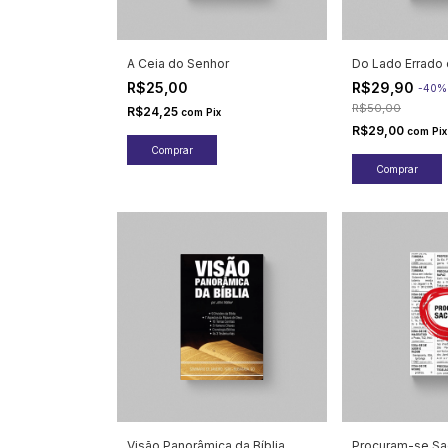
A Ceia do Senhor
Do Lado Errado 
R$25,00
R$29,90
-
40
R$50,00
R$24,25
com
Pix
R$29,00
com
Pix
Visão Panorâmica da Bíblia
Procuram-se Sa