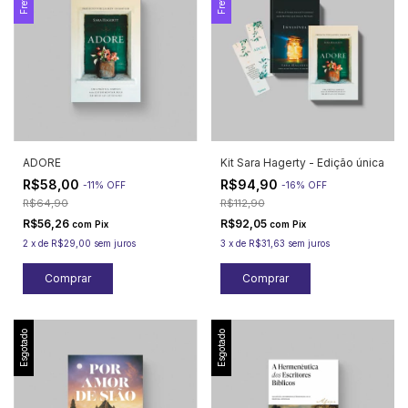
ADORE
Kit Sara Hagerty - Edição única
R$58,00
R$94,90
-
11
%
OFF
-
16
%
OFF
R$64,90
R$112,90
R$56,26
R$92,05
com
Pix
com
Pix
2
x
de
R$29,00
sem juros
3
x
de
R$31,63
sem juros
Esgotado
Esgotado