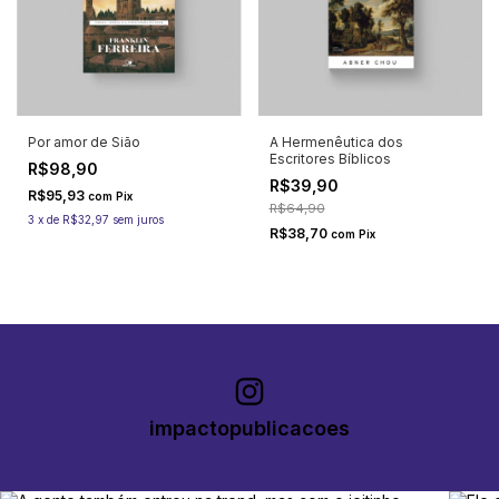
Por amor de Sião
A Hermenêutica dos
Escritores Bíblicos
R$98,90
R$39,90
R$95,93
com
Pix
R$64,90
3
x
de
R$32,97
sem juros
R$38,70
com
Pix
impactopublicacoes