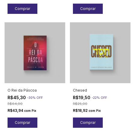
O Rei da Páscoa
Chesed
R$45,30
R$19,50
-
30
%
OFF
-
22
%
OFF
R$64,90
R$25,00
R$43,94
R$18,92
com
Pix
com
Pix