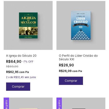
A Igreja do Século 20
O Perfil do Líder Cristão do
Século XXI
R$64,90
-
7
%
OFF
R$26,90
R$69,90
R$26,09
com
Pix
R$62,95
com
Pix
2
x
de
R$32,45
sem juros
Frete grátis
Frete grátis